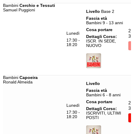
Bambini
Cerchio e Tessuti
Samuel Puggioni
Livello
Base 2
Fascia età
Bambini 9 - 13 anni
Cosa portare
25
Lunedì
39
Dettagli Corso:
17:30 -
ISCR. IN SEDE,
18:20
NUOVO
I
Bambini
Capoeira
Ronald Almeida
Livello
Fascia età
Bambini 6 - 8 anni
Cosa portare
25
Lunedì
37
Dettagli Corso:
17:30 -
ISCRIVITI, ULTIMI
18:20
POSTI
I