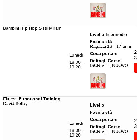
Bambini
Hip Hop
Sissi Miram
Livello
Intermedio
Fascia età
Ragazzi 13 - 17 anni
25
Cosa portare
Lunedì
37
Dettagli Corso:
18:30 -
ISCRIVITI, NUOVO
19:20
I
Fitness
Functional Training
David Bellay
Livello
Fascia età
Cosa portare
25
Lunedì
39
Dettagli Corso:
18:30 -
ISCRIVITI, NUOVO
19:20
I