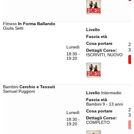
Fitness
In Forma Ballando
Giulia Setti
Livello
Fascia età
Cosa portare
25
Lunedì
39
Dettagli Corso:
18:30 -
ISCRIVITI, NUOVO
19:20
I
Bambini
Cerchio e Tessuti
Samuel Puggioni
Livello
Intermedio
Fascia età
Bambini 9 - 13 anni
25
Cosa portare
Lunedì
39
Dettagli Corso:
18:30 -
COMPLETO
19:20
I