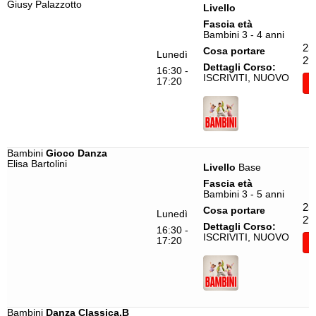
Giusy Palazzotto
Livello
Tango Argentino
Stefano Saracchi
Fascia età
Bambini 3 - 4 anni
Tecnica Punte
Valentina Corradi
25
Cosa portare
Lunedì
29
Total Body
Viktoriia Tiutina
Dettagli Corso:
16:30 -
ISCRIVITI, NUOVO
17:20
I
Urban Coreografico
Virginia Ingegneri
Urban Female
Urban Mix
Video Dance
Bambini
Gioco Danza
Elisa Bartolini
Livello
Base
Voguing
Fascia età
Yoga
Bambini 3 - 5 anni
25
Cosa portare
Lunedì
29
Dettagli Corso:
16:30 -
ISCRIVITI, NUOVO
17:20
I
Bambini
Danza Classica.B