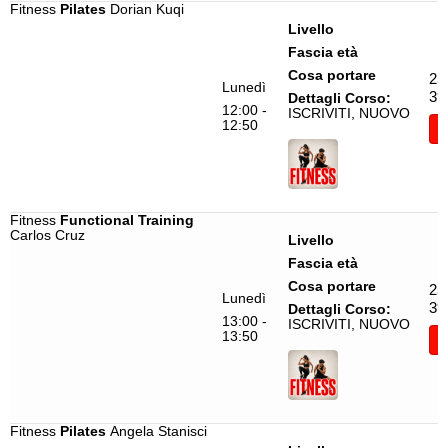
Commercial
Claudia Borri
Fitness
Pilates
Dorian Kuqi
Livello
Commercial Dance
Claudia Ristani
Fascia età
Contemporaneo Contaminato
Claudio Rossi
Cosa portare
25
Lunedì
39
Dettagli Corso:
DanceFit '80-'90
Crissa
12:00 -
ISCRIVITI, NUOVO
12:50
I
Dancehall
Daisy Assabi
Danza Classica
David Bellay
Danza Classica.B
Dorian Kuqi
Fitness
Functional Training
Danza Contemporanea
Dudley Bravo
Carlos Cruz
Livello
Danza del Ventre
Elisa Bartolini
Fascia età
Danza Egiziana
Elisa Mazzarolo
Cosa portare
25
Lunedì
39
Dettagli Corso:
Danza Moderna
Erika Geddo
13:00 -
ISCRIVITI, NUOVO
13:50
I
Danza Moderna.B
Fabio Luisetto
Danze Latino Americane
Fergie
Dynamic flow Pilates
Filomena Pellegrino
Fitness
Pilates
Angela Stanisci
Fit Dance
Francesco Aruta