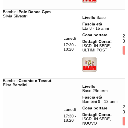
Bambini
Pole Dance Gym
Silvia Silvestri
Livello
Base
Fascia età
Età 8 - 15 anni
Cosa portare
25
Lunedì
39
Dettagli Corso:
17:30 -
ISCR. IN SEDE,
18:20
ULTIMI POSTI
I
Bambini
Cerchio e Tessuti
Elisa Bartolini
Livello
Base 2/Interm.
Fascia età
Bambini 9 - 12 anni
25
Cosa portare
Lunedì
39
Dettagli Corso:
17:30 -
ISCR. IN SEDE,
18:20
I
NUOVO