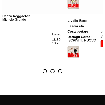
Danza
Reggaeton
Michele Grande
Livello
Base
Fascia età
Cosa portare
25
Lunedì
39
Dettagli Corso:
18:30 -
ISCRIVITI, NUOVO
19:20
I