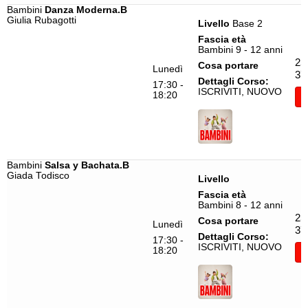
Bambini
Danza Moderna.B
Giulia Rubagotti
Livello
Base 2
Fascia età
Bambini 9 - 12 anni
25
Cosa portare
Lunedì
37
Dettagli Corso:
17:30 -
ISCRIVITI, NUOVO
18:20
I
Bambini
Salsa y Bachata.B
Giada Todisco
Livello
Fascia età
Bambini 8 - 12 anni
25
Cosa portare
Lunedì
37
Dettagli Corso:
17:30 -
ISCRIVITI, NUOVO
18:20
I