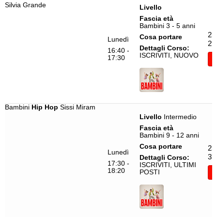
Silvia Grande
Livello
Fascia età
Bambini 3 - 5 anni
25
Cosa portare
Lunedì
29
Dettagli Corso:
16:40 -
ISCRIVITI, NUOVO
17:30
I
Bambini
Hip Hop
Sissi Miram
Livello
Intermedio
Fascia età
Bambini 9 - 12 anni
Cosa portare
25
Lunedì
37
Dettagli Corso:
17:30 -
ISCRIVITI, ULTIMI
18:20
POSTI
I