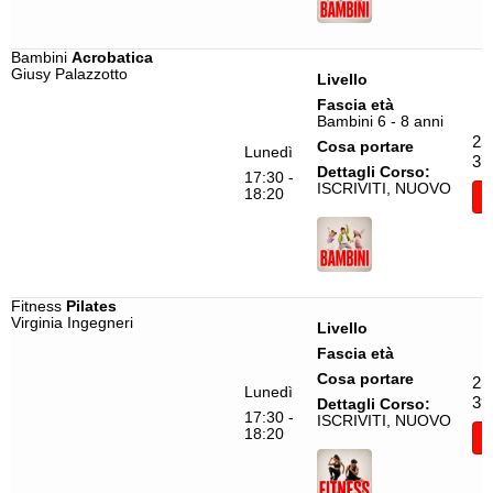
Bambini
Acrobatica
Giusy Palazzotto
Livello
Fascia età
Bambini 6 - 8 anni
25
Cosa portare
Lunedì
37
Dettagli Corso:
17:30 -
ISCRIVITI, NUOVO
18:20
I
Fitness
Pilates
Virginia Ingegneri
Livello
Fascia età
Cosa portare
25
Lunedì
39
Dettagli Corso:
17:30 -
ISCRIVITI, NUOVO
18:20
I