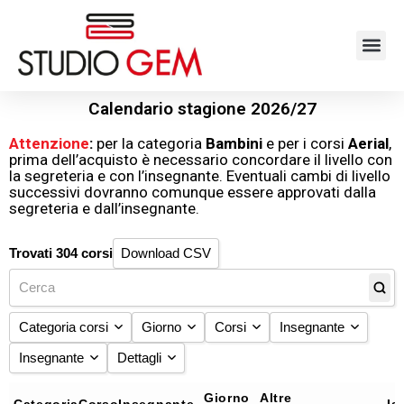
Calendario stagione 2026/27
Attenzione
:
per la categoria
Bambini
e per i corsi
Aerial
,
prima dell’acquisto è necessario concordare il livello con
la segreteria e con l’insegnante. Eventuali cambi di livello
successivi dovranno comunque essere approvati dalla
segreteria e dall’insegnante.
Trovati 304 corsi
Download CSV
Categoria corsi
Giorno
Corsi
Insegnante
Insegnante
Dettagli
Aerial
(26)
Lunedì
Acrobatica
Aldrin Magarro
Ballo
(55)
Martedì
Afro
Alessandro Gianni
Asia Berny
COMPLETO
(28)
Giorno
Altre