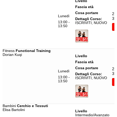
Livello
Footwork Bachata
Giada Todisco
Fascia età
Cosa portare
25
Functional Training
Giulia D'Arienzo
Lunedì
39
Dettagli Corso:
13:00 -
Gestualità Femminile
Giulia Rubagotti
ISCRIVITI, NUOVO
13:50
I
Gioco Danza
Giulia Setti
Gioco Ginnastica
Giulio Gariano
Girly
Giusy Palazzotto
Fitness
Functional Training
Dorian Kuqi
Heels
Greta Bonacina
Livello
Fascia età
Hip Hop
Ilaria Malin
Cosa portare
25
In Forma Ballando
Jorge Avila
Lunedì
39
Dettagli Corso:
13:00 -
ISCRIVITI, NUOVO
Jazz Funck
Katia Antonucci
13:50
I
Jazz Funck Brasil
Lara Castiglione
K-Pop
Leonardo Tazzi
Lindy Hop
Margherita Bordoni
Bambini
Cerchio e Tessuti
Elisa Bartolini
Livello
Masala Bhangra
Margherita Vassallo
Intermedio/Avanzato