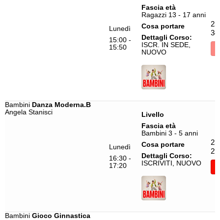
Modern Contemporary
Marija Emilova
Fascia età
Ragazzi 13 - 17 anni
Pasitos
Martina Campobello
25
Cosa portare
Lunedì
34
Pilates
Massimiliano Nembr
Dettagli Corso:
15:00 -
ISCR. IN SEDE,
15:50
I
Pole Dance Gym
Michele Grande
NUOVO
Portamento e Gestualità Style
Nicholas Cugge
Portamento Heels
Penelope Brignole
Reggaeton
Pietro Bonu
Bambini
Danza Moderna.B
Salsa
Roberto Mele
Angela Stanisci
Livello
Fascia età
Salsa Cubana
Ronald Almeida
Bambini 3 - 5 anni
Salsa Cubana e Rueda
Roy Ilagou
25
Cosa portare
Lunedì
29
Dettagli Corso:
Salsa y Bachata.B
Samuel Puggioni
16:30 -
ISCRIVITI, NUOVO
17:20
I
Samba
Silvia Grande
Sbarra a Terra
Silvia Silvestri
Street Jazz
Simone Carizzoni
Bambini
Gioco Ginnastica
Tabata
Sissi Miram