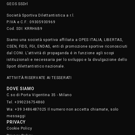
messaggi
PRIVACY
Cookie Policy
Privacy Policy
SAFEGUARDING
Segnala. Clicca qui
• Lunedì e martedì dalle 8.30 alle 22.30
• Mercoledì e giovedì dalle 8.30 alle 21.30
• Venerdì dalle 8.30 alle 19
• Sabato dalle 9 alle 17
Domenica chiusi
Iscriviti alla nostra newsletter.
Clicca qui
STAFF
SOCIAL MEDIA