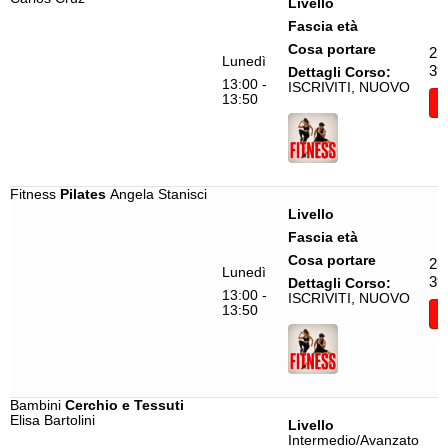
Livello
Footwork Bachata
Giada Todisco
Fascia età
Cosa portare
25
Functional Training
Giulia D'Arienzo
Lunedì
39
Dettagli Corso:
13:00 -
Gestualità Femminile
Giulia Rubagotti
ISCRIVITI, NUOVO
13:50
I
Gioco Danza
Giulia Setti
Gioco Ginnastica
Giulio Gariano
Girly
Giusy Palazzotto
Fitness
Pilates
Angela Stanisci
Heels
Greta Bonacina
Livello
Fascia età
Hip Hop
Ilaria Malin
Cosa portare
25
In Forma Ballando
Jorge Avila
Lunedì
39
Dettagli Corso:
13:00 -
ISCRIVITI, NUOVO
Jazz Funck
Katia Antonucci
13:50
I
Jazz Funck Brasil
Lara Castiglione
K-Pop
Leonardo Tazzi
Lindy Hop
Margherita Bordoni
Bambini
Cerchio e Tessuti
Elisa Bartolini
Livello
Masala Bhangra
Margherita Vassallo
Intermedio/Avanzato