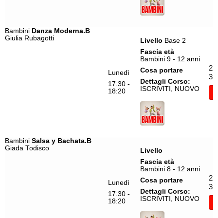
Bambini
Danza Moderna.B
Giulia Rubagotti
Livello
Base 2
Fascia età
Bambini 9 - 12 anni
25
Cosa portare
Lunedì
37
Dettagli Corso:
17:30 -
ISCRIVITI, NUOVO
18:20
I
Bambini
Salsa y Bachata.B
Giada Todisco
Livello
Fascia età
Bambini 8 - 12 anni
25
Cosa portare
Lunedì
37
Dettagli Corso:
17:30 -
ISCRIVITI, NUOVO
18:20
I