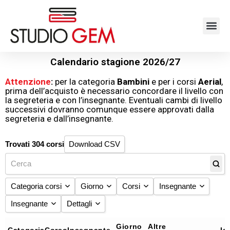
Calendario stagione 2026/27
Attenzione
:
per la categoria
Bambini
e per i corsi
Aerial
,
prima dell’acquisto è necessario concordare il livello con
la segreteria e con l’insegnante. Eventuali cambi di livello
successivi dovranno comunque essere approvati dalla
segreteria e dall’insegnante.
Trovati 304 corsi
Download CSV
Categoria corsi
Giorno
Corsi
Insegnante
Insegnante
Dettagli
Aerial
(26)
Lunedì
Acrobatica
Aldrin Magarro
Ballo
(55)
Martedì
Afro
Alessandro Gianni
Asia Berny
COMPLETO
(28)
Giorno
Altre