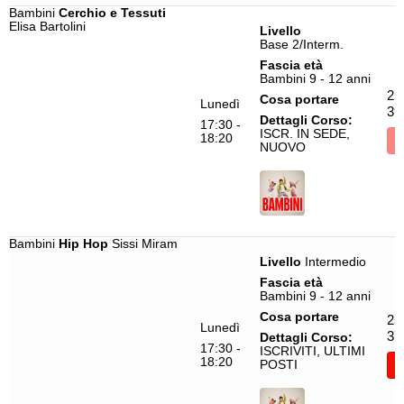
Bambini
Cerchio e Tessuti
Elisa Bartolini
Livello
Base 2/Interm.
Fascia età
Bambini 9 - 12 anni
25
Cosa portare
Lunedì
39
Dettagli Corso:
17:30 -
ISCR. IN SEDE,
18:20
I
NUOVO
Bambini
Hip Hop
Sissi Miram
Livello
Intermedio
Fascia età
Bambini 9 - 12 anni
Cosa portare
25
Lunedì
37
Dettagli Corso:
17:30 -
ISCRIVITI, ULTIMI
18:20
POSTI
I