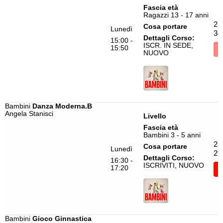
Modern Contemporary
Marija Emilova
Fascia età
Ragazzi 13 - 17 anni
Pasitos
Martina Campobello
25
Cosa portare
Lunedì
34
Pilates
Massimiliano Nembr
Dettagli Corso:
15:00 -
ISCR. IN SEDE,
15:50
I
Pole Dance Gym
Michele Grande
NUOVO
Portamento e Gestualità Style
Nicholas Cugge
Portamento Heels
Penelope Brignole
Reggaeton
Pietro Bonu
Bambini
Danza Moderna.B
Salsa
Roberto Mele
Angela Stanisci
Livello
Fascia età
Salsa Cubana
Ronald Almeida
Bambini 3 - 5 anni
Salsa Cubana e Rueda
Roy Ilagou
25
Cosa portare
Lunedì
29
Dettagli Corso:
Salsa y Bachata.B
Samuel Puggioni
16:30 -
ISCRIVITI, NUOVO
17:20
I
Samba
Silvia Grande
Sbarra a Terra
Silvia Silvestri
Street Jazz
Simone Carizzoni
Bambini
Gioco Ginnastica
Tabata
Sissi Miram