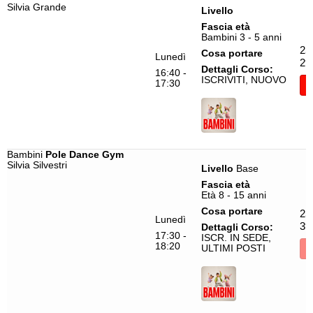
Silvia Grande
Livello
Fascia età
Bambini 3 - 5 anni
25
Cosa portare
Lunedì
29
Dettagli Corso:
16:40 -
ISCRIVITI, NUOVO
17:30
I
Bambini
Pole Dance Gym
Silvia Silvestri
Livello
Base
Fascia età
Età 8 - 15 anni
Cosa portare
25
Lunedì
39
Dettagli Corso:
17:30 -
ISCR. IN SEDE,
18:20
ULTIMI POSTI
I