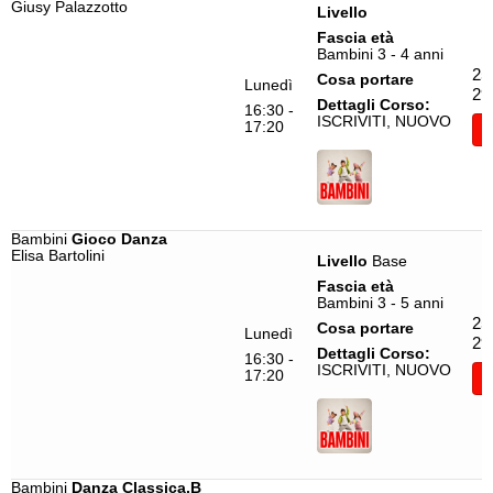
Giusy Palazzotto
Livello
Tango Argentino
Stefano Saracchi
Fascia età
Bambini 3 - 4 anni
Tecnica Punte
Valentina Corradi
25
Cosa portare
Lunedì
29
Total Body
Viktoriia Tiutina
Dettagli Corso:
16:30 -
ISCRIVITI, NUOVO
17:20
I
Urban Coreografico
Virginia Ingegneri
Urban Female
Urban Mix
Video Dance
Bambini
Gioco Danza
Elisa Bartolini
Livello
Base
Voguing
Fascia età
Yoga
Bambini 3 - 5 anni
25
Cosa portare
Lunedì
29
Dettagli Corso:
16:30 -
ISCRIVITI, NUOVO
17:20
I
Bambini
Danza Classica.B