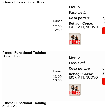
Commercial
Claudia Borri
Fitness
Pilates
Dorian Kuqi
Livello
Commercial Dance
Claudia Ristani
Fascia età
Contemporaneo Contaminato
Claudio Rossi
Cosa portare
25
Lunedì
39
Dettagli Corso:
DanceFit '80-'90
Crissa
12:00 -
ISCRIVITI, NUOVO
12:50
I
Dancehall
Daisy Assabi
Danza Classica
David Bellay
Danza Classica.B
Dorian Kuqi
Fitness
Functional Training
Danza Contemporanea
Dudley Bravo
Dorian Kuqi
Livello
Danza del Ventre
Elisa Bartolini
Fascia età
Danza Egiziana
Elisa Mazzarolo
Cosa portare
25
Lunedì
39
Dettagli Corso:
Danza Moderna
Erika Geddo
13:00 -
ISCRIVITI, NUOVO
13:50
I
Danza Moderna.B
Fabio Luisetto
Danze Latino Americane
Fergie
Dynamic flow Pilates
Filomena Pellegrino
Fitness
Functional Training
Fit Dance
Francesco Aruta
Carlos Cruz