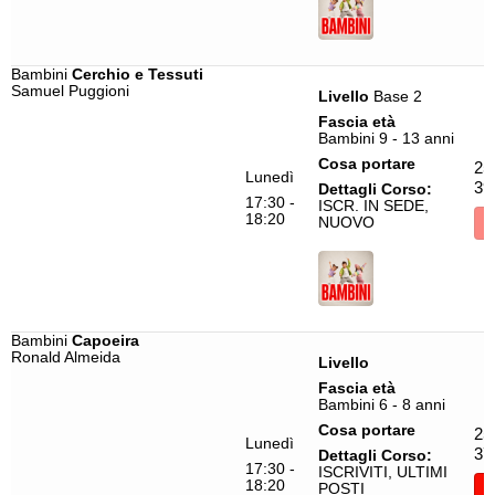
Bambini
Cerchio e Tessuti
Samuel Puggioni
Livello
Base 2
Fascia età
Bambini 9 - 13 anni
Cosa portare
25
Lunedì
39
Dettagli Corso:
17:30 -
ISCR. IN SEDE,
18:20
NUOVO
I
Bambini
Capoeira
Ronald Almeida
Livello
Fascia età
Bambini 6 - 8 anni
Cosa portare
25
Lunedì
37
Dettagli Corso:
17:30 -
ISCRIVITI, ULTIMI
18:20
POSTI
I