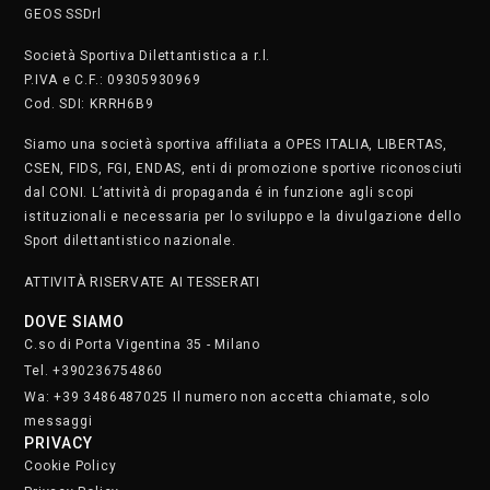
messaggi
PRIVACY
Cookie Policy
Privacy Policy
SAFEGUARDING
Segnala. Clicca qui
• Lunedì e martedì dalle 8.30 alle 22.30
• Mercoledì e giovedì dalle 8.30 alle 21.30
• Venerdì dalle 8.30 alle 19
• Sabato dalle 9 alle 17
Domenica chiusi
Iscriviti alla nostra newsletter.
Clicca qui
STAFF
SOCIAL MEDIA