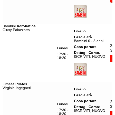
Bambini
Acrobatica
Giusy Palazzotto
Livello
Fascia età
Bambini 6 - 8 anni
25
Cosa portare
Lunedì
37
Dettagli Corso:
17:30 -
ISCRIVITI, NUOVO
18:20
I
Fitness
Pilates
Virginia Ingegneri
Livello
Fascia età
Cosa portare
25
Lunedì
39
Dettagli Corso:
17:30 -
ISCRIVITI, NUOVO
18:20
I