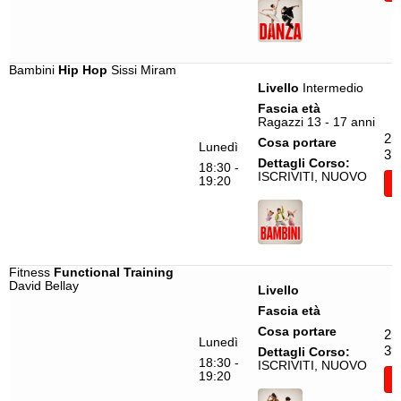
Bambini
Hip Hop
Sissi Miram
Livello
Intermedio
Fascia età
Ragazzi 13 - 17 anni
25
Cosa portare
Lunedì
37
Dettagli Corso:
18:30 -
ISCRIVITI, NUOVO
19:20
I
Fitness
Functional Training
David Bellay
Livello
Fascia età
Cosa portare
25
Lunedì
39
Dettagli Corso:
18:30 -
ISCRIVITI, NUOVO
19:20
I