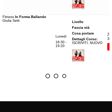
Fitness
In Forma Ballando
Giulia Setti
Livello
Fascia età
Cosa portare
25
Lunedì
39
Dettagli Corso:
18:30 -
ISCRIVITI, NUOVO
19:20
I