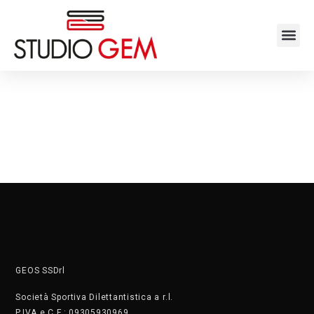
contenuto
GEOS SSDrl
Società Sportiva Dilettantistica a r.l.
P.IVA e C.F.: 09305930969