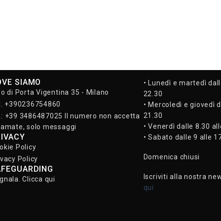
OVE SIAMO
• Lunedì e martedì dall
so di Porta Vigentina 35 - Milano
22.30
l. +390236754860
• Mercoledì e giovedì d
21.30
: +39 3486487025 Il numero non accetta
• Venerdì dalle 8.30 al
iamate, solo messaggi
RIVACY
• Sabato dalle 9 alle 1
okie Policy
Domenica chiusi
ivacy Policy
AFEGUARDING
Iscriviti alla nostra ne
gnala. Clicca qui
qui