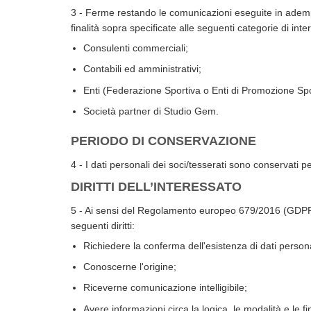
3 - Ferme restando le comunicazioni eseguite in adempim
finalità sopra specificate alle seguenti categorie di inter
Consulenti commerciali;
Contabili ed amministrativi;
Enti (Federazione Sportiva o Enti di Promozione Spor
Società partner di Studio Gem.
PERIODO DI CONSERVAZIONE
4 - I dati personali dei soci/tesserati sono conservati 
DIRITTI DELL’INTERESSATO
5 - Ai sensi del Regolamento europeo 679/2016 (GDPR) e 
seguenti diritti:
Richiedere la conferma dell'esistenza di dati persona
Conoscerne l'origine;
Riceverne comunicazione intelligibile;
Avere informazioni circa la logica, le modalità e le fi