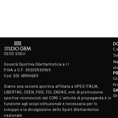
D
C.
GEOS SSDrl
Te
Wa
Società Sportiva Dilettantistica a r.l.
ch
P.IVA e C.F.: 09305930969
P
Cod. SDI: KRRH6B9
Co
Pr
Siamo una società sportiva affiliata a OPES ITALIA,
S
LIBERTAS, CSEN, FIDS, FGI, ENDAS, enti di promozione
Se
sportive riconosciuti dal CONI. L’attività di propaganda é in
funzione agli scopi istituzionali e necessaria per lo
sviluppo e la divulgazione dello Sport dilettantistico
nazionale.