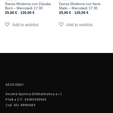
Danza Moderna con Claudia
Danza Moderna con Ilaria
Borri – Mercoledì 17:30
Malin – Mercoledì 17:30
25,00
€
-
120,00
€
25,00
€
-
120,00
€
GEOS SSDrl
Società Sportiva Dilettantistica a r.l.
P.IVA e C.F.: 09305930969
Cod. SDI: KRRH6B9