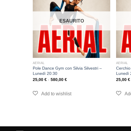
O
ESAURITO
AERIAL
AERIAL
el Puggioni –
Pole Dance Gym con Silvia Silvestri –
Cerchio
Lunedì 20:30
Lunedì 
25,00
€
-
580,00
€
25,00
€