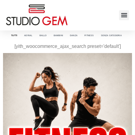
TUTTI
AERIAL
BALLO
BAMBINI
DANZA
FITNESS
SENZA CATEGORIA
[yith_woocommerce_ajax_search preset='default']