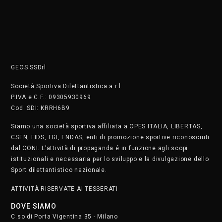
Salsa Cubana con Dudley Bravo e Giusy Randazzo – Giovedì
20:30
Insegnanti:
Dudley Bravo e Giusy Randazzo
Corso:
Salsa Cubana
Giorno:
Giovedì
Orario:
20:30 – 21:20
Scegli