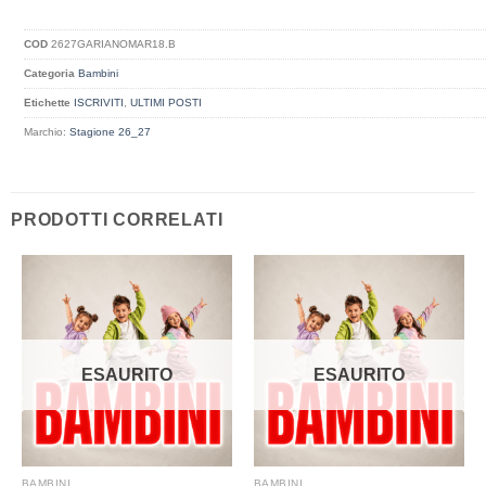
COD
2627GARIANOMAR18.B
Categoria
Bambini
Etichette
ISCRIVITI
,
ULTIMI POSTI
Marchio:
Stagione 26_27
PRODOTTI CORRELATI
ESAURITO
ESAURITO
BAMBINI
BAMBINI