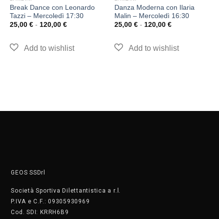
Break Dance con Leonardo
Danza Moderna con Ilaria
Tazzi – Mercoledì 17:30
Malin – Mercoledì 16:30
25,00
€
-
120,00
€
25,00
€
-
120,00
€
GEOS SSDrl
Società Sportiva Dilettantistica a r.l.
P.IVA e C.F.: 09305930969
Cod. SDI: KRRH6B9