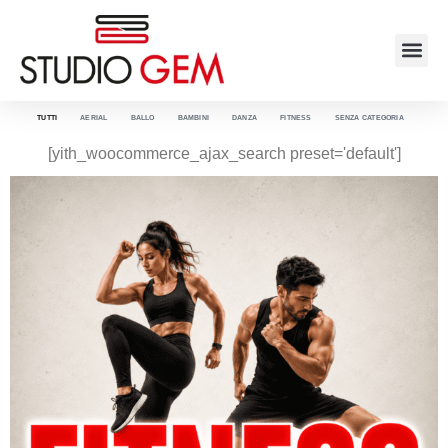
TUTTI
AERIAL
BALLO
BAMBINI
DANZA
FITNESS
SENZA CATEGORIA
[yith_woocommerce_ajax_search preset='default']