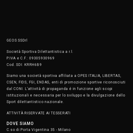
Salsa Cubana con Dudley Bravo e Giusy Randazzo – Giovedì
20:30
Insegnanti:
Dudley Bravo e Giusy Randazzo
Corso:
Salsa Cubana
Giorno:
Giovedì
Orario:
20:30 – 21:20
Scegli