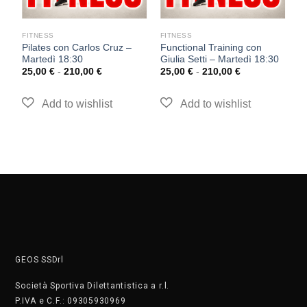
FITNESS
FITNESS
F
Pilates con Carlos Cruz –
Functional Training con
T
Martedì 18:30
Giulia Setti – Martedì 18:30
–
25,00
€
-
210,00
€
25,00
€
-
210,00
€
2
GEOS SSDrl
Società Sportiva Dilettantistica a r.l.
P.IVA e C.F.: 09305930969