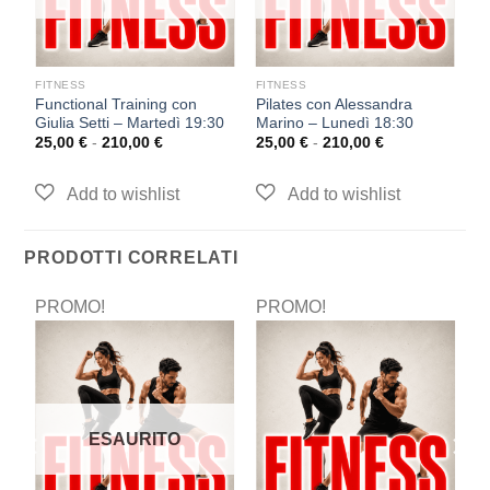
FITNESS
FITNESS
F
Functional Training con
Pilates con Alessandra
I
30
Giulia Setti – Martedì 19:30
Marino – Lunedì 18:30
Gi
25,00
€
-
210,00
€
25,00
€
-
210,00
€
2
PRODOTTI CORRELATI
PROMO!
PROMO!
P
ESAURITO