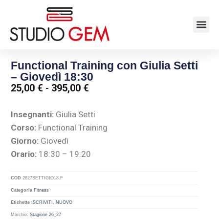
Functional Training con Giulia Setti
– Giovedì 18:30
25,00
€
-
395,00
€
Insegnanti:
Giulia Setti
Corso:
Functional Training
Giorno:
Giovedì
Orario:
18:30 – 19:20
COD
2627SETTIGIO18.F
Categoria
Fitness
Etichette
ISCRIVITI
,
NUOVO
Marchio:
Stagione 26_27