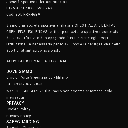
Società Sportiva Dilettantistica a r.l.
P.IVA e C.F.: 09305930969
Cod. SDI: KRRH6B9
Siamo una società sportiva affiliata a OPES ITALIA, LIBERTAS,
CSEN, FIDS, FGI, ENDAS, enti di promozione sportive riconosciuti
dal CONI. L’attività di propaganda é in funzione agli scopi
istituzionali e necessaria per lo sviluppo e la divulgazione dello
Sport dilettantistico nazionale.
ATTIVITÀ RISERVATE AI TESSERATI
DOVE SIAMO
C.so di Porta Vigentina 35 - Milano
Tel. +390236754860
Wa: +39 3486487025 Il numero non accetta chiamate, solo
messaggi
PRIVACY
Cookie Policy
Privacy Policy
SAFEGUARDING
Segnala. Clicca qui