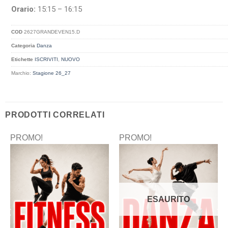
Orario:
15:15 – 16:15
COD
2627GRANDEVEN15.D
Categoria
Danza
Etichette
ISCRIVITI
,
NUOVO
Marchio:
Stagione 26_27
PRODOTTI CORRELATI
PROMO!
PROMO!
ESAURITO