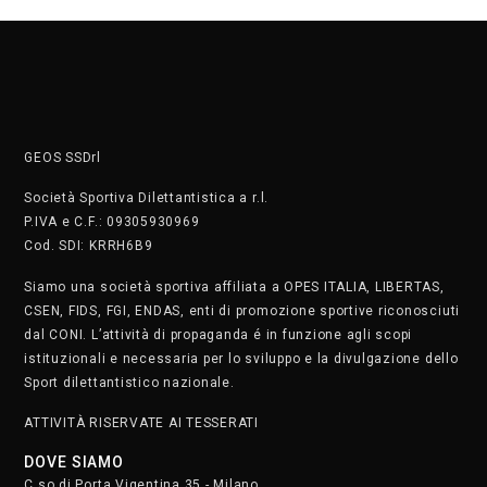
GEOS SSDrl
Società Sportiva Dilettantistica a r.l.
P.IVA e C.F.: 09305930969
Cod. SDI: KRRH6B9
Siamo una società sportiva affiliata a OPES ITALIA, LIBERTAS,
CSEN, FIDS, FGI, ENDAS, enti di promozione sportive riconosciuti
dal CONI. L’attività di propaganda é in funzione agli scopi
istituzionali e necessaria per lo sviluppo e la divulgazione dello
Sport dilettantistico nazionale.
ATTIVITÀ RISERVATE AI TESSERATI
DOVE SIAMO
C.so di Porta Vigentina 35 - Milano