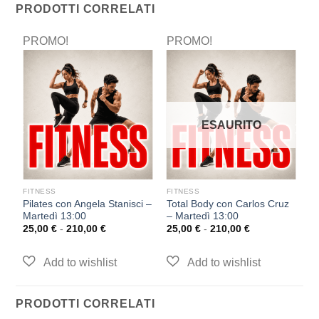
PRODOTTI CORRELATI
PROMO!
PROMO!
P
ESAURITO
FITNESS
FITNESS
F
z
Pilates con Angela Stanisci –
Total Body con Carlos Cruz
Pi
Martedì 13:00
– Martedì 13:00
M
25,00
€
-
210,00
€
25,00
€
-
210,00
€
2
PRODOTTI CORRELATI