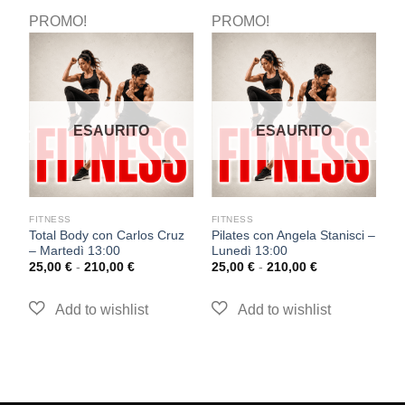
PROMO!
PROMO!
P
ESAURITO
ESAURITO
FITNESS
FITNESS
F
Total Body con Carlos Cruz
Pilates con Angela Stanisci –
T
– Martedì 13:00
Lunedì 13:00
S
25,00
€
-
210,00
€
25,00
€
-
210,00
€
2