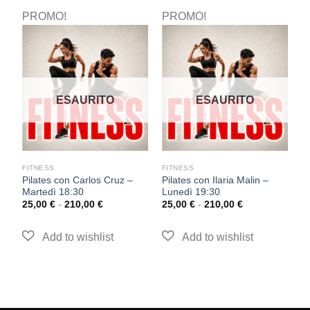
PROMO!
PROMO!
P
ESAURITO
ESAURITO
FITNESS
FITNESS
F
Pilates con Carlos Cruz –
Pilates con Ilaria Malin –
P
Martedì 18:30
Lunedì 19:30
M
25,00
€
-
210,00
€
25,00
€
-
210,00
€
2