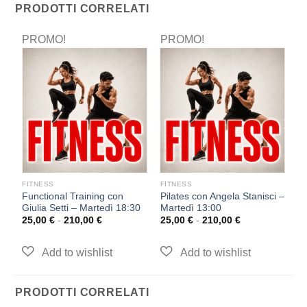
PRODOTTI CORRELATI
PROMO!
PROMO!
P
FITNESS
FITNESS
F
Functional Training con
Pilates con Angela Stanisci –
P
Giulia Setti – Martedì 18:30
Martedì 13:00
M
25,00
€
-
210,00
€
25,00
€
-
210,00
€
2
PRODOTTI CORRELATI