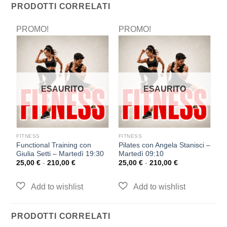
PRODOTTI CORRELATI
PROMO!
PROMO!
P
ESAURITO
ESAURITO
FITNESS
FITNESS
F
Functional Training con
Pilates con Angela Stanisci –
P
Giulia Setti – Martedì 19:30
Martedì 09:10
M
25,00
€
-
210,00
€
25,00
€
-
210,00
€
2
PRODOTTI CORRELATI