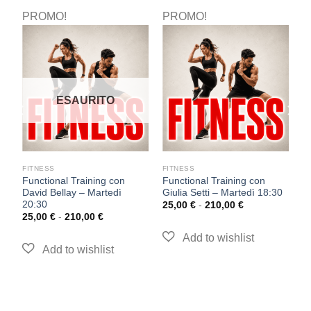
PROMO!
PROMO!
P
ESAURITO
FITNESS
FITNESS
F
Functional Training con
Functional Training con
P
David Bellay – Martedì
Giulia Setti – Martedì 18:30
M
20:30
25,00
€
-
210,00
€
2
25,00
€
-
210,00
€