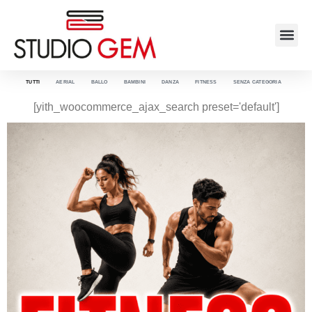
TUTTI
AERIAL
BALLO
BAMBINI
DANZA
FITNESS
SENZA CATEGORIA
[yith_woocommerce_ajax_search preset='default']