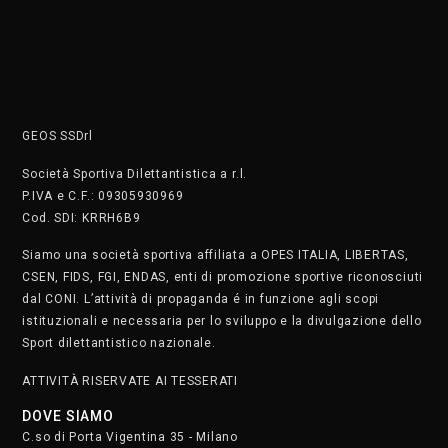
Salsa Cubana con Dudley Bravo e Giusy Randazzo – Giovedì
20:30
Insegnanti:
Dudley Bravo e Giusy Randazzo
Corso:
Salsa Cubana
Giorno:
Giovedì
Orario:
20:30 – 21:20
Scegli