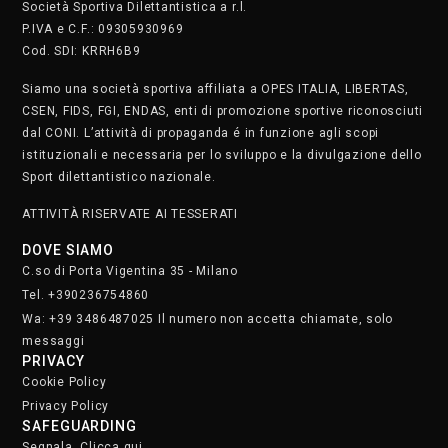
Società Sportiva Dilettantistica a r.l.
P.IVA e C.F.: 09305930969
Cod. SDI: KRRH6B9
Siamo una società sportiva affiliata a OPES ITALIA, LIBERTAS,
CSEN, FIDS, FGI, ENDAS, enti di promozione sportive riconosciuti
dal CONI. L’attività di propaganda é in funzione agli scopi
istituzionali e necessaria per lo sviluppo e la divulgazione dello
Sport dilettantistico nazionale.
ATTIVITÀ RISERVATE AI TESSERATI
DOVE SIAMO
C.so di Porta Vigentina 35 - Milano
Tel. +390236754860
Wa: +39 3486487025 Il numero non accetta chiamate, solo
messaggi
PRIVACY
Cookie Policy
Privacy Policy
SAFEGUARDING
Segnala. Clicca qui