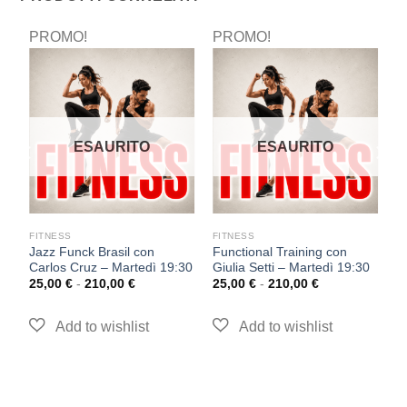
PROMO!
PROMO!
P
ESAURITO
ESAURITO
FITNESS
FITNESS
F
Jazz Funck Brasil con
Functional Training con
T
Carlos Cruz – Martedì 19:30
Giulia Setti – Martedì 19:30
–
25,00
€
-
210,00
€
25,00
€
-
210,00
€
2