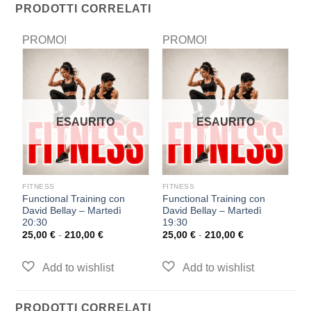
PRODOTTI CORRELATI
PROMO!
PROMO!
P
ESAURITO
ESAURITO
FITNESS
FITNESS
F
z
Functional Training con
Functional Training con
P
David Bellay – Martedì
David Bellay – Martedì
M
20:30
19:30
2
25,00
€
-
210,00
€
25,00
€
-
210,00
€
PRODOTTI CORRELATI