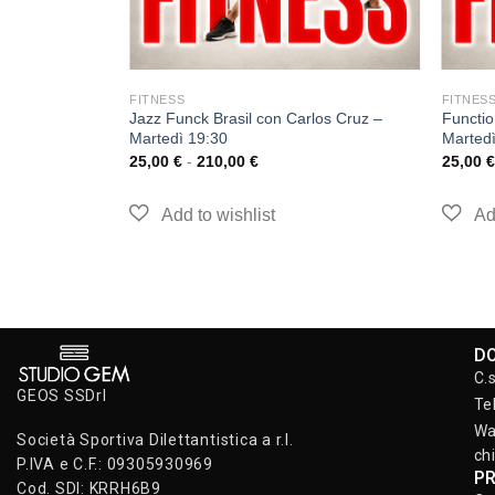
FITNESS
FITNES
Jazz Funck Brasil con Carlos Cruz –
Functio
Martedì 19:30
Martedì
25,00
€
-
210,00
€
25,00
€
D
C.
GEOS SSDrl
Te
Wa
Società Sportiva Dilettantistica a r.l.
ch
P.IVA e C.F.: 09305930969
P
Cod. SDI: KRRH6B9