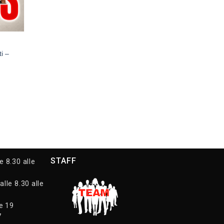
i –
STAFF
e 8.30 alle
alle 8.30 alle
le 19
7