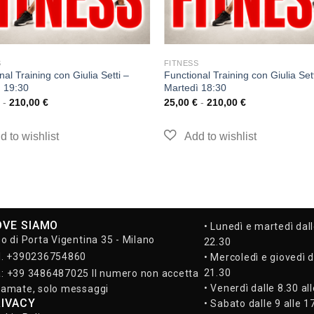
S
FITNESS
nal Training con Giulia Setti –
Functional Training con Giulia Sett
 19:30
Martedì 18:30
-
210,00
€
25,00
€
-
210,00
€
OVE SIAMO
• Lunedì e martedì dall
so di Porta Vigentina 35 - Milano
22.30
l. +390236754860
• Mercoledì e giovedì d
21.30
: +39 3486487025 Il numero non accetta
• Venerdì dalle 8.30 al
iamate, solo messaggi
RIVACY
• Sabato dalle 9 alle 1