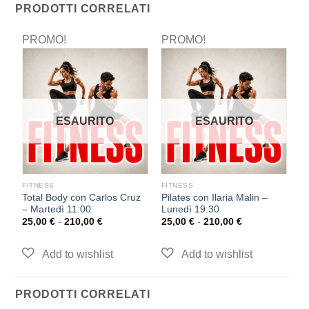
PRODOTTI CORRELATI
PROMO!
PROMO!
P
ESAURITO
ESAURITO
FITNESS
FITNESS
F
Total Body con Carlos Cruz
Pilates con Ilaria Malin –
F
30
– Martedì 11:00
Lunedì 19:30
Gi
25,00
€
-
210,00
€
25,00
€
-
210,00
€
2
PRODOTTI CORRELATI