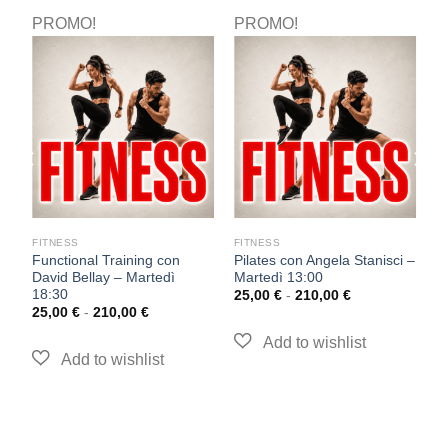
PROMO!
PROMO!
P
FITNESS
FITNESS
F
Functional Training con
Pilates con Angela Stanisci –
P
David Bellay – Martedì
Martedì 13:00
M
18:30
25,00
€
-
210,00
€
2
25,00
€
-
210,00
€