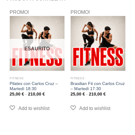
PROMO!
PROMO!
P
ESAURITO
FITNESS
FITNESS
F
Pilates con Carlos Cruz –
Brasilian Fit con Carlos Cruz
T
Martedì 18:30
– Martedì 17:30
–
25,00
€
-
210,00
€
25,00
€
-
210,00
€
2