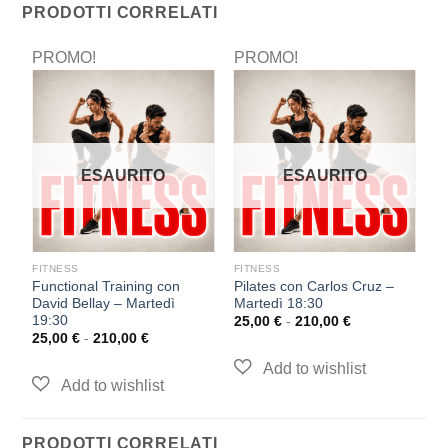
PRODOTTI CORRELATI
PROMO!
PROMO!
P
ESAURITO
ESAURITO
FITNESS
FITNESS
F
z
Functional Training con
Pilates con Carlos Cruz –
F
David Bellay – Martedì
Martedì 18:30
D
19:30
1
25,00
€
-
210,00
€
25,00
€
-
210,00
€
2
PRODOTTI CORRELATI