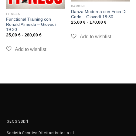
BAMBINI
Danza Moderna con Erica Di
FITNESS
Carlo – Giovedì 18:30
Functional Training con
25,00
€
-
170,00
€
Ronald Almeida – Giovedì
19:30
25,00
€
-
280,00
€
GEOS SSDrl
Società Sportiva Dilettantistica a r.l.