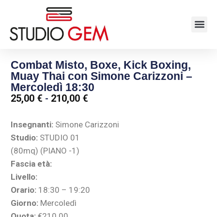
Combat Misto, Boxe, Kick Boxing,
Muay Thai con Simone Carizzoni –
Mercoledì 18:30
25,00
€
-
210,00
€
Insegnanti:
Simone Carizzoni
Studio:
STUDIO 01
(80mq) (PIANO -1)
Fascia età:
Livello:
Orario:
18:30 – 19:20
Giorno:
Mercoledì
Quota:
€210.00