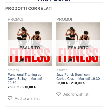
PRODOTTI CORRELATI
PROMO!
PROMO!
P
ESAURITO
ESAURITO
FITNESS
FITNESS
F
Functional Training con
Jazz Funck Brasil con
Pi
David Bellay – Martedì
Carlos Cruz – Martedì 19:30
M
20:30
25,00
€
-
210,00
€
2
25,00
€
-
210,00
€