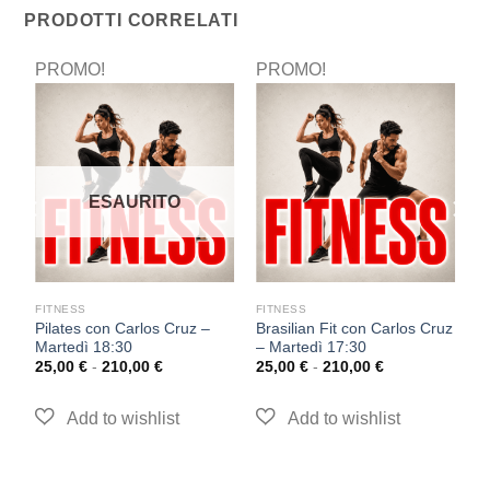
PRODOTTI CORRELATI
PROMO!
PROMO!
P
ESAURITO
FITNESS
FITNESS
F
Pilates con Carlos Cruz –
Brasilian Fit con Carlos Cruz
P
Martedì 18:30
– Martedì 17:30
M
25,00
€
-
210,00
€
25,00
€
-
210,00
€
2