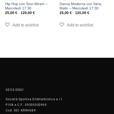
Hip Hop con Sissi Miram –
Danza Moderna con Ilaria
Mercoledì 17:30
Malin – Mercoledì 17:30
25,00
€
-
120,00
€
25,00
€
-
120,00
€
GEOS SSDrl
Società Sportiva Dilettantistica a r.l.
P.IVA e C.F.: 09305930969
Cod. SDI: KRRH6B9