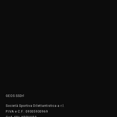
Società Sportiva Dilettantistica a r.l.
P.IVA e C.F.: 09305930969
Cod. SDI: KRRH6B9
Siamo una società sportiva affiliata a OPES ITALIA, LIBERTAS,
CSEN, FIDS, FGI, ENDAS, enti di promozione sportive riconosciuti
dal CONI. L’attività di propaganda é in funzione agli scopi
istituzionali e necessaria per lo sviluppo e la divulgazione dello
Sport dilettantistico nazionale.
ATTIVITÀ RISERVATE AI TESSERATI
DOVE SIAMO
C.so di Porta Vigentina 35 - Milano
Tel. +390236754860
Wa: +39 3486487025 Il numero non accetta chiamate, solo
messaggi
PRIVACY
Cookie Policy
Privacy Policy
SAFEGUARDING