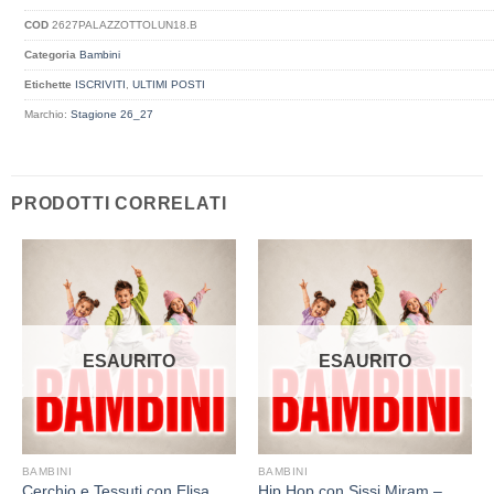
COD
2627PALAZZOTTOLUN18.B
Categoria
Bambini
Etichette
ISCRIVITI
,
ULTIMI POSTI
Marchio:
Stagione 26_27
PRODOTTI CORRELATI
ESAURITO
ESAURITO
BAMBINI
BAMBINI
Cerchio e Tessuti con Elisa
Hip Hop con Sissi Miram –