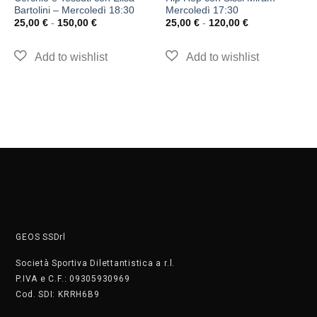
Bartolini – Mercoledì 18:30
Mercoledì 17:30
25,00
€
-
150,00
€
25,00
€
-
120,00
€
GEOS SSDrl
Società Sportiva Dilettantistica a r.l.
P.IVA e C.F.: 09305930969
Cod. SDI: KRRH6B9