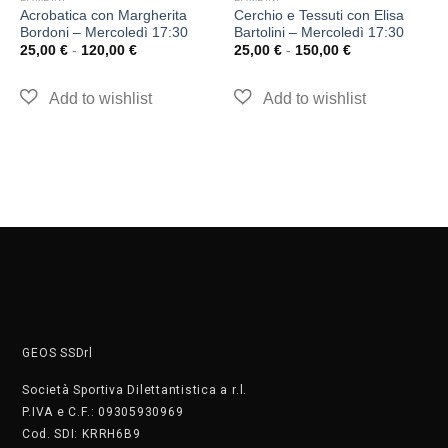
Acrobatica con Margherita
Cerchio e Tessuti con Elisa
Bordoni – Mercoledì 17:30
Bartolini – Mercoledì 17:30
25,00
€
-
120,00
€
25,00
€
-
150,00
€
GEOS SSDrl
Società Sportiva Dilettantistica a r.l.
P.IVA e C.F.: 09305930969
Cod. SDI: KRRH6B9