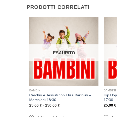
PRODOTTI CORRELATI
O
ESAURITO
BAMBINI
BAMBINI
sandra Marino
Cerchio e Tessuti con Elisa Bartolini –
Hip Hop
Mercoledì 18:30
17:30
25,00
€
-
150,00
€
25,00
€