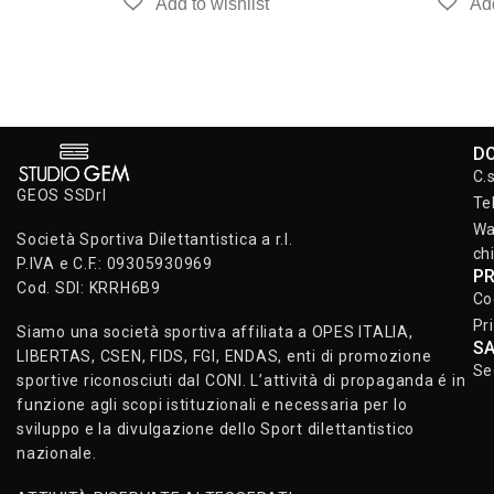
D
C.
GEOS SSDrl
Te
Wa
Società Sportiva Dilettantistica a r.l.
ch
P.IVA e C.F.: 09305930969
P
Cod. SDI: KRRH6B9
Co
Pr
Siamo una società sportiva affiliata a OPES ITALIA,
S
LIBERTAS, CSEN, FIDS, FGI, ENDAS, enti di promozione
Se
sportive riconosciuti dal CONI. L’attività di propaganda é in
funzione agli scopi istituzionali e necessaria per lo
sviluppo e la divulgazione dello Sport dilettantistico
nazionale.