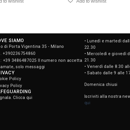
OVE SIAMO
• Lunedì e martedì dall
so di Porta Vigentina 35 - Milano
22.30
l. +390236754860
• Mercoledì e giovedì d
21.30
: +39 3486487025 Il numero non accetta
• Venerdì dalle 8.30 al
iamate, solo messaggi
RIVACY
• Sabato dalle 9 alle 1
okie Policy
Domenica chiusi
ivacy Policy
AFEGUARDING
Iscriviti alla nostra ne
gnala. Clicca qui
qui