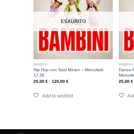
O
ESAURITO
BAMBINI
BAMBINI
sandra Marino
Hip Hop con Sissi Miram – Mercoledì
Danza M
17:30
Mercole
25,00
€
-
120,00
€
25,00
€