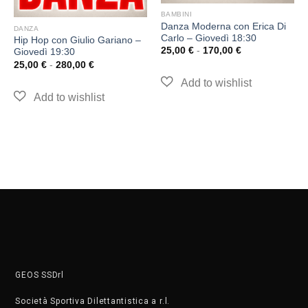
BAMBINI
Danza Moderna con Erica Di
DANZA
Carlo – Giovedì 18:30
Hip Hop con Giulio Gariano –
25,00
€
-
170,00
€
Giovedì 19:30
25,00
€
-
280,00
€
GEOS SSDrl
Società Sportiva Dilettantistica a r.l.