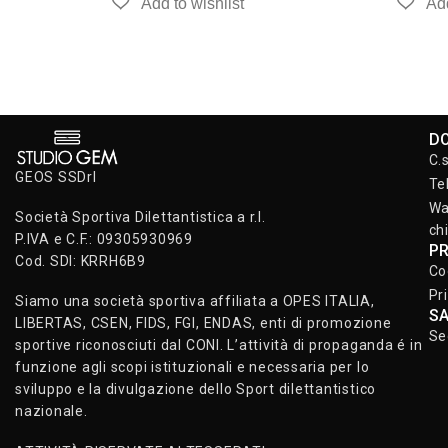
D
C.
GEOS SSDrl
Te
Wa
Società Sportiva Dilettantistica a r.l.
ch
P.IVA e C.F.: 09305930969
P
Cod. SDI: KRRH6B9
Co
Pr
Siamo una società sportiva affiliata a OPES ITALIA,
S
LIBERTAS, CSEN, FIDS, FGI, ENDAS, enti di promozione
Se
sportive riconosciuti dal CONI. L’attività di propaganda é in
funzione agli scopi istituzionali e necessaria per lo
sviluppo e la divulgazione dello Sport dilettantistico
nazionale.