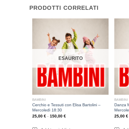
PRODOTTI CORRELATI
O
ESAURITO
BAMBINI
BAMBINI
el Puggioni –
Cerchio e Tessuti con Elisa Bartolini –
Danza M
Mercoledì 18:30
Mercole
25,00
€
-
150,00
€
25,00
€