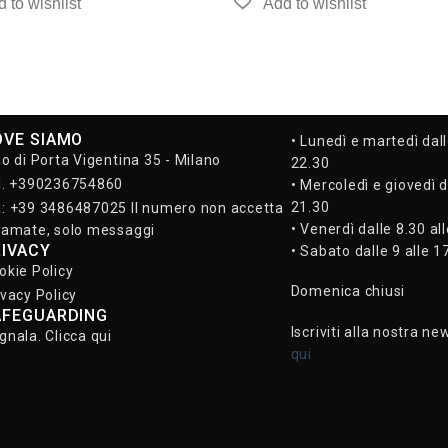
OVE SIAMO
• Lunedì e martedì dall
so di Porta Vigentina 35 - Milano
22.30
l. +390236754860
• Mercoledì e giovedì d
21.30
: +39 3486487025 Il numero non accetta
• Venerdì dalle 8.30 al
iamate, solo messaggi
RIVACY
• Sabato dalle 9 alle 1
okie Policy
Domenica chiusi
ivacy Policy
AFEGUARDING
Iscriviti alla nostra ne
gnala. Clicca qui
qui