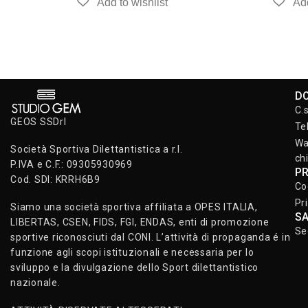
D
C.
GEOS SSDrl
Te
Wa
Società Sportiva Dilettantistica a r.l.
ch
P.IVA e C.F.: 09305930969
P
Cod. SDI: KRRH6B9
Co
Pr
Siamo una società sportiva affiliata a OPES ITALIA,
S
LIBERTAS, CSEN, FIDS, FGI, ENDAS, enti di promozione
Se
sportive riconosciuti dal CONI. L’attività di propaganda é in
funzione agli scopi istituzionali e necessaria per lo
sviluppo e la divulgazione dello Sport dilettantistico
nazionale.