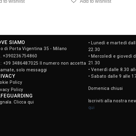
OVE SIAMO
• Lunedì e martedì dall
so di Porta Vigentina 35 - Milano
22.30
l. +390236754860
• Mercoledì e giovedì d
21.30
: +39 3486487025 Il numero non accetta
• Venerdì dalle 8.30 al
iamate, solo messaggi
RIVACY
• Sabato dalle 9 alle 1
okie Policy
Domenica chiusi
ivacy Policy
AFEGUARDING
Iscriviti alla nostra ne
gnala. Clicca qui
qui