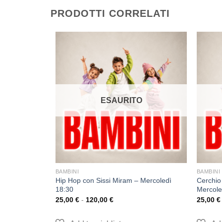
PRODOTTI CORRELATI
O
ESAURITO
BAMBINI
BAMBINI
 Palazzotto –
Hip Hop con Sissi Miram – Mercoledì
Cerchio 
18:30
Mercole
25,00
€
-
120,00
€
25,00
€