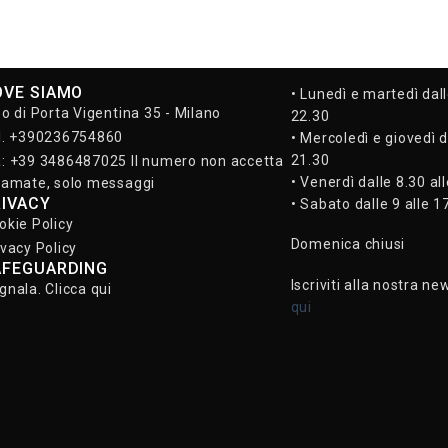
OVE SIAMO
• Lunedì e martedì dall
so di Porta Vigentina 35 - Milano
22.30
l. +390236754860
• Mercoledì e giovedì d
21.30
: +39 3486487025 Il numero non accetta
• Venerdì dalle 8.30 al
iamate, solo messaggi
RIVACY
• Sabato dalle 9 alle 1
okie Policy
Domenica chiusi
ivacy Policy
AFEGUARDING
Iscriviti alla nostra ne
gnala. Clicca qui
qui