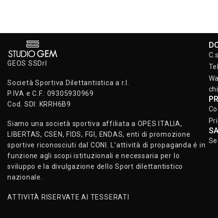
D
C.
GEOS SSDrl
Te
Wa
Società Sportiva Dilettantistica a r.l.
ch
P.IVA e C.F.: 09305930969
P
Cod. SDI: KRRH6B9
Co
Pr
Siamo una società sportiva affiliata a OPES ITALIA,
S
LIBERTAS, CSEN, FIDS, FGI, ENDAS, enti di promozione
Se
sportive riconosciuti dal CONI. L’attività di propaganda é in
funzione agli scopi istituzionali e necessaria per lo
sviluppo e la divulgazione dello Sport dilettantistico
nazionale.
ATTIVITÀ RISERVATE AI TESSERATI