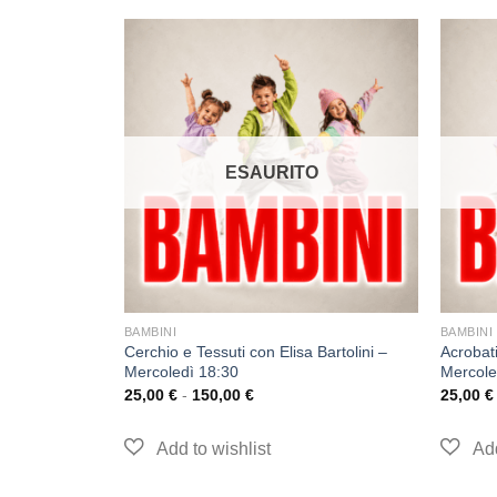
O
ESAURITO
BAMBINI
BAMBINI
Stanisci –
Cerchio e Tessuti con Elisa Bartolini –
Acrobat
Mercoledì 18:30
Mercole
25,00
€
-
150,00
€
25,00
€