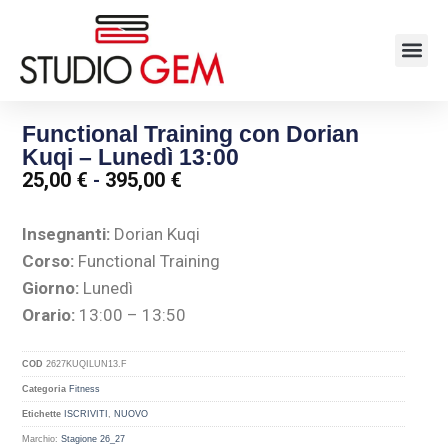
Functional Training con Dorian
Kuqi – Lunedì 13:00
25,00
€
-
395,00
€
Insegnanti:
Dorian Kuqi
Corso:
Functional Training
Giorno:
Lunedì
Orario:
13:00 – 13:50
COD
2627KUQILUN13.F
Categoria
Fitness
Etichette
ISCRIVITI
,
NUOVO
Marchio:
Stagione 26_27