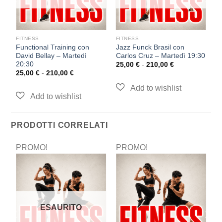
FITNESS
FITNESS
F
z
Functional Training con
Jazz Funck Brasil con
F
David Bellay – Martedì
Carlos Cruz – Martedì 19:30
Gi
20:30
25,00
€
-
210,00
€
2
25,00
€
-
210,00
€
PRODOTTI CORRELATI
PROMO!
PROMO!
P
ESAURITO