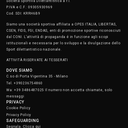
Società Sportiva Dilettantistica a r.l.
P.IVA e C.F.: 09305930969
Cod. SDI: KRRH6B9
Siamo una società sportiva affiliata a OPES ITALIA, LIBERTAS,
CSEN, FIDS, FGI, ENDAS, enti di promozione sportive riconosciuti
dal CONI. L’attività di propaganda é in funzione agli scopi
istituzionali e necessaria per lo sviluppo e la divulgazione dello
Sport dilettantistico nazionale.
ATTIVITÀ RISERVATE AI TESSERATI
DOVE SIAMO
C.so di Porta Vigentina 35 - Milano
Tel. +390236754860
Wa: +39 3486487025 Il numero non accetta chiamate, solo
messaggi
PRIVACY
Cookie Policy
Privacy Policy
SAFEGUARDING
Segnala. Clicca qui