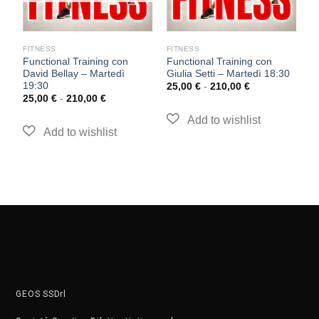
FITNESS
FITNESS
F
Functional Training con
Functional Training con
T
David Bellay – Martedì
Giulia Setti – Martedì 18:30
S
19:30
25,00
€
-
210,00
€
2
25,00
€
-
210,00
€
GEOS SSDrl