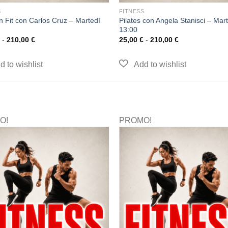
S
FITNESS
an Fit con Carlos Cruz – Martedì
Pilates con Angela Stanisci – Mar
13:00
-
210,00
€
25,00
€
-
210,00
€
O!
PROMO!