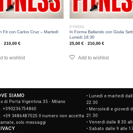
S
FITNESS
an Fit con Carlos Cruz – Martedì
In Forma Ballando con Giulia Sett
Lunedì 18:30
-
210,00
€
25,00
€
-
210,00
€
OVE SIAMO
• Lunedì e martedì dall
so di Porta Vigentina 35 - Milano
22.30
l. +390236754860
• Mercoledì e giovedì d
21.30
: +39 3486487025 Il numero non accetta
• Venerdì dalle 8.30 al
iamate, solo messaggi
RIVACY
• Sabato dalle 9 alle 1