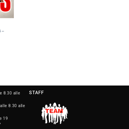
i –
STAFF
e 8.30 alle
alle 8.30 alle
le 19
7