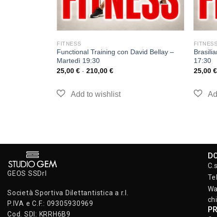
FITNESS
FITNES
Functional Training con David Bellay –
Brasili
Martedì 19:30
17:30
25,00
€
-
210,00
€
25,00
€
D
C.
GEOS SSDrl
Te
Wa
Società Sportiva Dilettantistica a r.l.
ch
P.IVA e C.F.: 09305930969
P
Cod. SDI: KRRH6B9