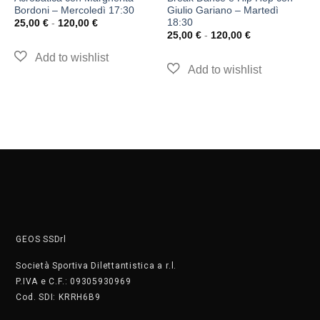
Bordoni – Mercoledì 17:30
Giulio Gariano – Martedì
18:30
25,00
€
-
120,00
€
25,00
€
-
120,00
€
GEOS SSDrl
Società Sportiva Dilettantistica a r.l.
P.IVA e C.F.: 09305930969
Cod. SDI: KRRH6B9