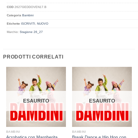
COD
2627GEDDOVEN17.B
Categoria
Bambini
Etichette
ISCRIVITI
,
NUOVO
Marchio:
Stagione 26_27
PRODOTTI CORRELATI
ESAURITO
ESAURITO
BAMBINI
BAMBINI
Acrobatica con Margherita
Break Dance e Hip Hop con