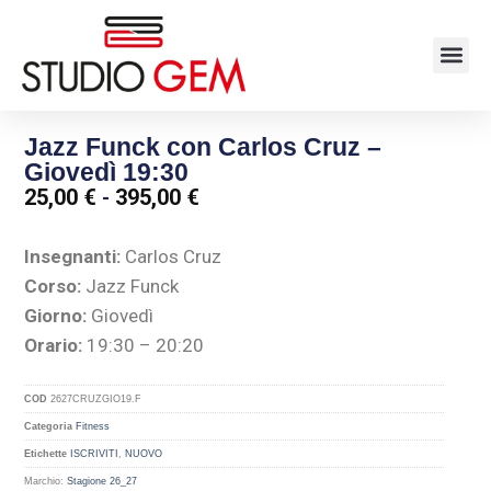
Jazz Funck con Carlos Cruz –
Giovedì 19:30
25,00
€
-
395,00
€
Insegnanti:
Carlos Cruz
Corso:
Jazz Funck
Giorno:
Giovedì
Orario:
19:30 – 20:20
COD
2627CRUZGIO19.F
Categoria
Fitness
Etichette
ISCRIVITI
,
NUOVO
Marchio:
Stagione 26_27