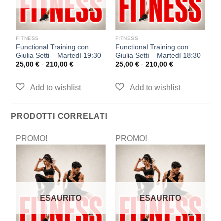
FITNESS
FITNESS
F
Functional Training con
Functional Training con
Pi
Giulia Setti – Martedì 19:30
Giulia Setti – Martedì 18:30
M
25,00
€
-
210,00
€
25,00
€
-
210,00
€
2
PRODOTTI CORRELATI
PROMO!
PROMO!
P
ESAURITO
ESAURITO