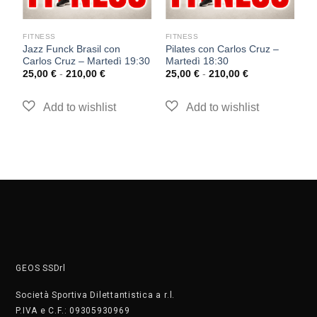
FITNESS
FITNESS
F
Jazz Funck Brasil con
Pilates con Carlos Cruz –
Br
Carlos Cruz – Martedì 19:30
Martedì 18:30
–
25,00
€
-
210,00
€
25,00
€
-
210,00
€
2
GEOS SSDrl
Società Sportiva Dilettantistica a r.l.
P.IVA e C.F.: 09305930969