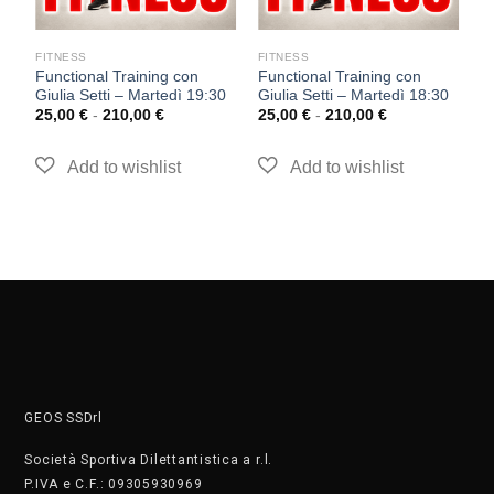
FITNESS
FITNESS
F
Functional Training con
Functional Training con
T
Giulia Setti – Martedì 19:30
Giulia Setti – Martedì 18:30
–
25,00
€
-
210,00
€
25,00
€
-
210,00
€
2
GEOS SSDrl
Società Sportiva Dilettantistica a r.l.
P.IVA e C.F.: 09305930969