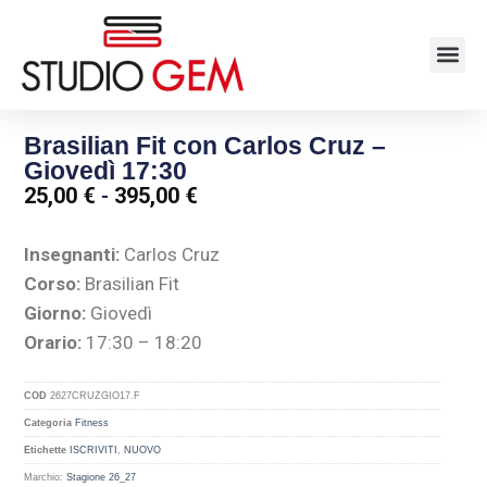
Brasilian Fit con Carlos Cruz –
Giovedì 17:30
25,00
€
-
395,00
€
Insegnanti:
Carlos Cruz
Corso:
Brasilian Fit
Giorno:
Giovedì
Orario:
17:30 – 18:20
COD
2627CRUZGIO17.F
Categoria
Fitness
Etichette
ISCRIVITI
,
NUOVO
Marchio:
Stagione 26_27