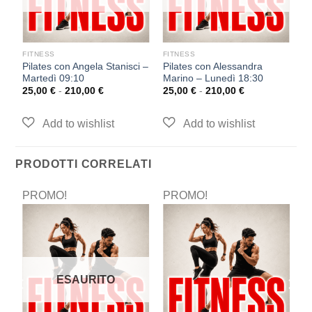
FITNESS
FITNESS
F
z
Pilates con Angela Stanisci –
Pilates con Alessandra
Pi
Martedì 09:10
Marino – Lunedì 18:30
L
25,00
€
-
210,00
€
25,00
€
-
210,00
€
2
PRODOTTI CORRELATI
PROMO!
PROMO!
P
ESAURITO