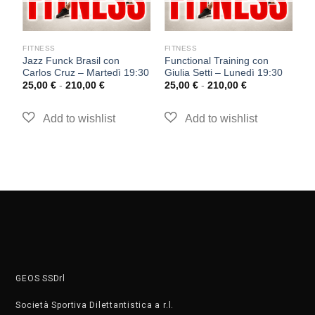
FITNESS
FITNESS
F
Jazz Funck Brasil con
Functional Training con
T
Carlos Cruz – Martedì 19:30
Giulia Setti – Lunedì 19:30
S
25,00
€
-
210,00
€
25,00
€
-
210,00
€
2
GEOS SSDrl
Società Sportiva Dilettantistica a r.l.