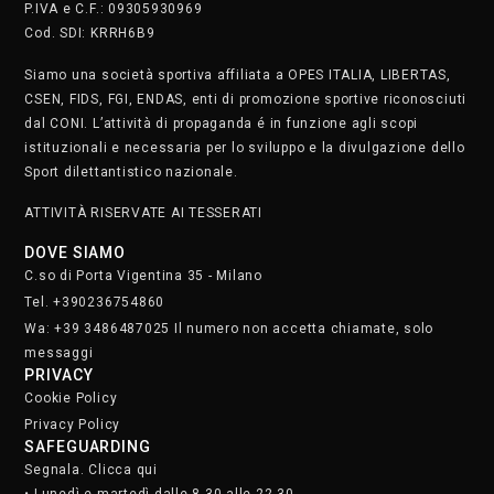
P.IVA e C.F.: 09305930969
Cod. SDI: KRRH6B9
Siamo una società sportiva affiliata a OPES ITALIA, LIBERTAS,
CSEN, FIDS, FGI, ENDAS, enti di promozione sportive riconosciuti
dal CONI. L’attività di propaganda é in funzione agli scopi
istituzionali e necessaria per lo sviluppo e la divulgazione dello
Sport dilettantistico nazionale.
ATTIVITÀ RISERVATE AI TESSERATI
DOVE SIAMO
C.so di Porta Vigentina 35 - Milano
Tel. +390236754860
Wa: +39 3486487025 Il numero non accetta chiamate, solo
messaggi
PRIVACY
Cookie Policy
Privacy Policy
SAFEGUARDING
Segnala. Clicca qui
• Lunedì e martedì dalle 8.30 alle 22.30