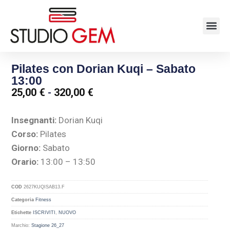
Pilates con Dorian Kuqi – Sabato
13:00
25,00
€
-
320,00
€
Insegnanti:
Dorian Kuqi
Corso:
Pilates
Giorno:
Sabato
Orario:
13:00 – 13:50
COD
2627KUQISAB13.F
Categoria
Fitness
Etichette
ISCRIVITI
,
NUOVO
Marchio:
Stagione 26_27