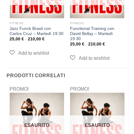
FITNESS
FITNESS
F
Jazz Funck Brasil con
Functional Training con
I
0
Carlos Cruz – Martedì 19:30
David Bellay – Martedì
Gi
19:30
25,00
€
-
210,00
€
2
25,00
€
-
210,00
€
PRODOTTI CORRELATI
PROMO!
PROMO!
P
ESAURITO
ESAURITO