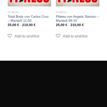
FITNESS
FITNESS
F
Total Body con Carlos Cruz
Pilates con Angela Stanisci –
P
– Martedì 11:00
Martedì 09:10
M
25,00
€
-
210,00
€
25,00
€
-
210,00
€
2