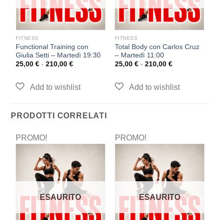
FITNESS
FITNESS
F
 –
Functional Training con
Total Body con Carlos Cruz
Pi
Giulia Setti – Martedì 19:30
– Martedì 11:00
M
25,00
€
-
210,00
€
25,00
€
-
210,00
€
2
PRODOTTI CORRELATI
PROMO!
PROMO!
P
ESAURITO
ESAURITO