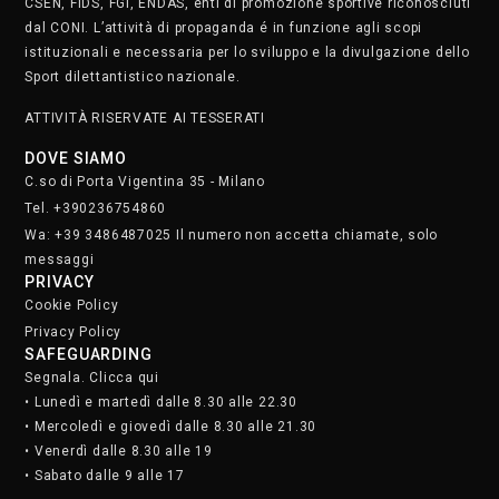
CSEN, FIDS, FGI, ENDAS, enti di promozione sportive riconosciuti
dal CONI. L’attività di propaganda é in funzione agli scopi
istituzionali e necessaria per lo sviluppo e la divulgazione dello
Sport dilettantistico nazionale.
ATTIVITÀ RISERVATE AI TESSERATI
DOVE SIAMO
C.so di Porta Vigentina 35 - Milano
Tel. +390236754860
Wa: +39 3486487025 Il numero non accetta chiamate, solo
messaggi
PRIVACY
Cookie Policy
Privacy Policy
SAFEGUARDING
Segnala. Clicca qui
• Lunedì e martedì dalle 8.30 alle 22.30
• Mercoledì e giovedì dalle 8.30 alle 21.30
• Venerdì dalle 8.30 alle 19
• Sabato dalle 9 alle 17