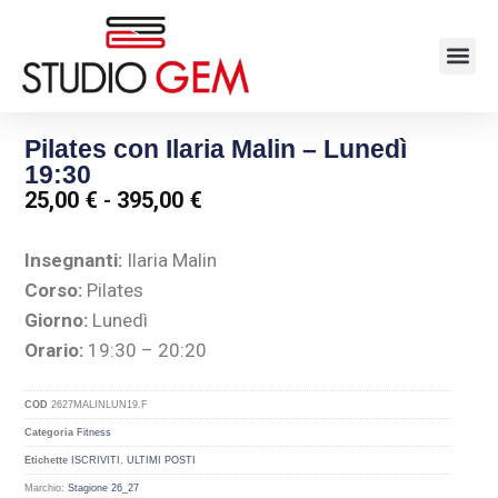
Pilates con Ilaria Malin – Lunedì
19:30
25,00
€
-
395,00
€
Insegnanti:
Ilaria Malin
Corso:
Pilates
Giorno:
Lunedì
Orario:
19:30 – 20:20
COD
2627MALINLUN19.F
Categoria
Fitness
Etichette
ISCRIVITI
,
ULTIMI POSTI
Marchio:
Stagione 26_27