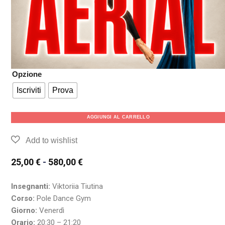
Opzione
Iscriviti
Prova
AGGIUNGI AL CARRELLO
25,00
€
-
580,00
€
Insegnanti:
Viktoriia Tiutina
Corso:
Pole Dance Gym
Giorno:
Venerdì
Orario:
20:30 – 21:20