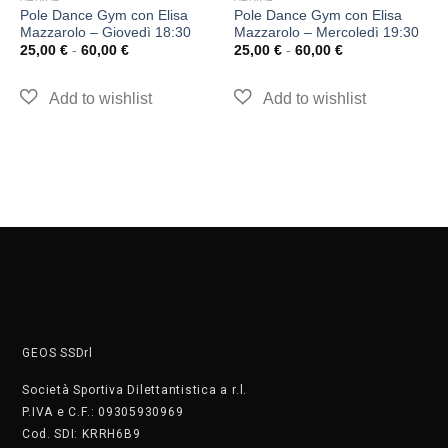
Pole Dance Gym con Elisa
Pole Dance Gym con Elisa
Mazzarolo – Giovedì 18:30
Mazzarolo – Mercoledì 19:30
25,00
€
-
60,00
€
25,00
€
-
60,00
€
GEOS SSDrl
Società Sportiva Dilettantistica a r.l.
P.IVA e C.F.: 09305930969
Cod. SDI: KRRH6B9