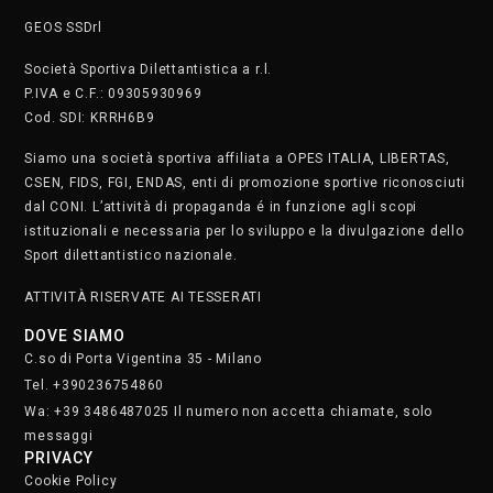
messaggi
PRIVACY
Cookie Policy
Privacy Policy
SAFEGUARDING
Segnala. Clicca qui
• Lunedì e martedì dalle 8.30 alle 22.30
• Mercoledì e giovedì dalle 8.30 alle 21.30
• Venerdì dalle 8.30 alle 19
• Sabato dalle 9 alle 17
Domenica chiusi
Iscriviti alla nostra newsletter.
Clicca qui
STAFF
SOCIAL MEDIA