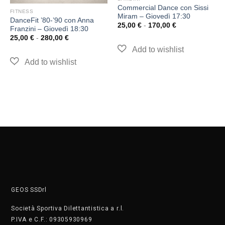
Commercial Dance con Sissi
FITNESS
Miram – Giovedì 17:30
DanceFit ’80-’90 con Anna
25,00
€
-
170,00
€
Franzini – Giovedì 18:30
25,00
€
-
280,00
€
GEOS SSDrl
Società Sportiva Dilettantistica a r.l.
P.IVA e C.F.: 09305930969