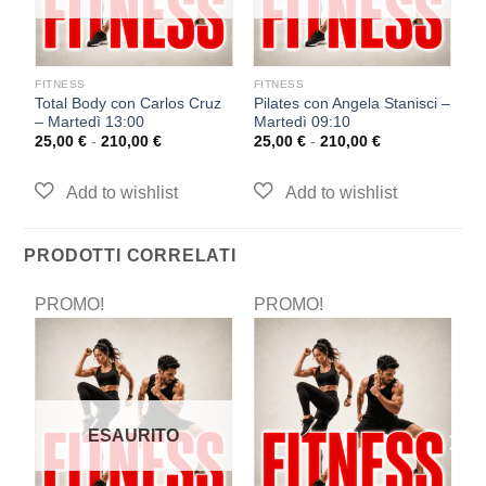
FITNESS
FITNESS
F
Total Body con Carlos Cruz
Pilates con Angela Stanisci –
T
– Martedì 13:00
Martedì 09:10
–
25,00
€
-
210,00
€
25,00
€
-
210,00
€
2
PRODOTTI CORRELATI
PROMO!
PROMO!
P
ESAURITO