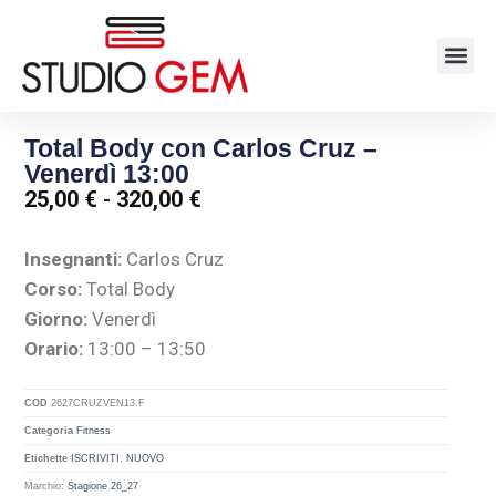
Total Body con Carlos Cruz –
Venerdì 13:00
25,00
€
-
320,00
€
Insegnanti:
Carlos Cruz
Corso:
Total Body
Giorno:
Venerdì
Orario:
13:00 – 13:50
COD
2627CRUZVEN13.F
Categoria
Fitness
Etichette
ISCRIVITI
,
NUOVO
Marchio:
Stagione 26_27