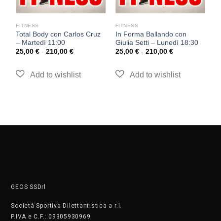
FITNESS
FITNESS
F
Total Body con Carlos Cruz
In Forma Ballando con
T
– Martedì 11:00
Giulia Setti – Lunedì 18:30
S
25,00
€
-
210,00
€
25,00
€
-
210,00
€
2
GEOS SSDrl
Società Sportiva Dilettantistica a r.l.
P.IVA e C.F.: 09305930969