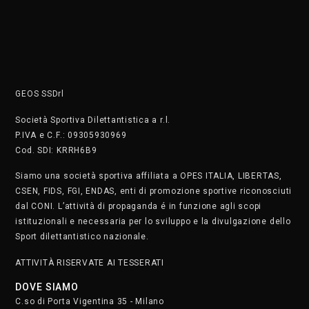
Salsa Cubana con Dudley Bravo e Giusy Randazzo – Giovedì
20:30
Insegnanti:
Dudley Bravo e Giusy Randazzo
Corso:
Salsa Cubana
Giorno:
Giovedì
Orario:
20:30 – 21:20
Scegli