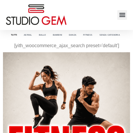
TUTTI
AERIAL
BALLO
BAMBINI
DANZA
FITNESS
SENZA CATEGORIA
[yith_woocommerce_ajax_search preset='default']