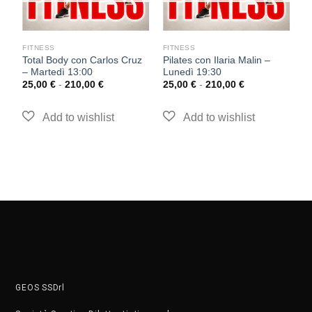
FITNESS
FITNESS
F
Total Body con Carlos Cruz
Pilates con Ilaria Malin –
F
– Martedì 13:00
Lunedì 19:30
R
1
25,00
€
-
210,00
€
25,00
€
-
210,00
€
2
GEOS SSDrl