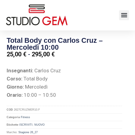
Total Body con Carlos Cruz –
Mercoledì 10:00
25,00
€
-
295,00
€
Insegnanti:
Carlos Cruz
Corso:
Total Body
Giorno:
Mercoledì
Orario:
10:00 – 10:50
COD
2627CRUZMER10.F
Categoria
Fitness
Etichette
ISCRIVITI
,
NUOVO
Marchio:
Stagione 26_27