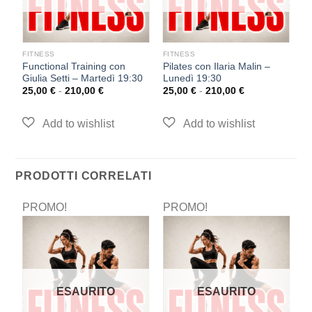
FITNESS
FITNESS
F
Functional Training con
Pilates con Ilaria Malin –
F
30
Giulia Setti – Martedì 19:30
Lunedì 19:30
R
1
25,00
€
-
210,00
€
25,00
€
-
210,00
€
2
PRODOTTI CORRELATI
PROMO!
PROMO!
P
ESAURITO
ESAURITO