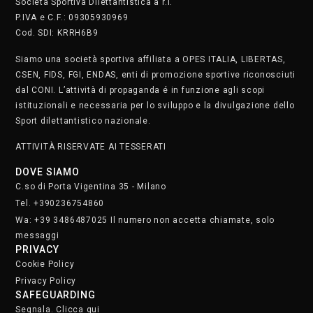
Società Sportiva Dilettantistica a r.l.
P.IVA e C.F.: 09305930969
Cod. SDI: KRRH6B9
Siamo una società sportiva affiliata a OPES ITALIA, LIBERTAS,
CSEN, FIDS, FGI, ENDAS, enti di promozione sportive riconosciuti
dal CONI. L’attività di propaganda é in funzione agli scopi
istituzionali e necessaria per lo sviluppo e la divulgazione dello
Sport dilettantistico nazionale.
ATTIVITÀ RISERVATE AI TESSERATI
DOVE SIAMO
C.so di Porta Vigentina 35 - Milano
Tel. +390236754860
Wa: +39 3486487025 Il numero non accetta chiamate, solo
messaggi
PRIVACY
Cookie Policy
Privacy Policy
SAFEGUARDING
Segnala. Clicca qui