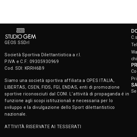
D
C.
GEOS SSDrl
Te
Wa
Società Sportiva Dilettantistica a r.l.
ch
P.IVA e C.F.: 09305930969
P
Cod. SDI: KRRH6B9
Co
Pr
Siamo una società sportiva affiliata a OPES ITALIA,
S
LIBERTAS, CSEN, FIDS, FGI, ENDAS, enti di promozione
Se
sportive riconosciuti dal CONI. L’attività di propaganda é in
funzione agli scopi istituzionali e necessaria per lo
sviluppo e la divulgazione dello Sport dilettantistico
nazionale.
ATTIVITÀ RISERVATE AI TESSERATI