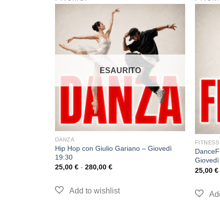
ESAURITO
DANZA
FITNESS
Hip Hop con Giulio Gariano – Giovedì
isci – Lunedì
DanceFi
19:30
Giovedì
25,00
€
-
280,00
€
25,00
€