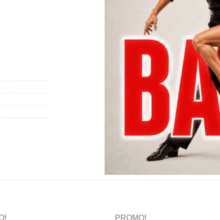
O!
PROMO!