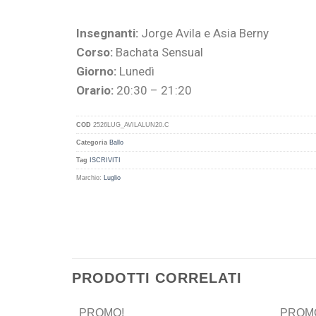
Insegnanti:
Jorge Avila e Asia Berny
Corso:
Bachata Sensual
Giorno:
Lunedì
Orario:
20:30 – 21:20
COD
2526LUG_AVILALUN20.C
Categoria
Ballo
Tag
ISCRIVITI
Marchio:
Luglio
PRODOTTI CORRELATI
PROMO!
PROM