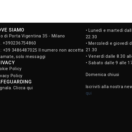
OVE SIAMO
• Lunedì e martedì dall
so di Porta Vigentina 35 - Milano
22.30
l. +390236754860
• Mercoledì e giovedì d
21.30
: +39 3486487025 Il numero non accetta
• Venerdì dalle 8.30 al
iamate, solo messaggi
RIVACY
• Sabato dalle 9 alle 1
okie Policy
Domenica chiusi
ivacy Policy
AFEGUARDING
Iscriviti alla nostra ne
gnala. Clicca qui
qui