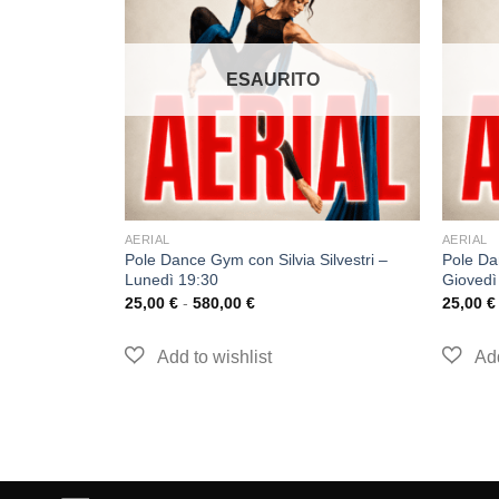
O
ESAURITO
AERIAL
AERIAL
ilvestri –
Pole Dance Gym con Silvia Silvestri –
Pole Da
Lunedì 19:30
Giovedì
25,00
€
-
580,00
€
25,00
€