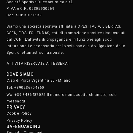
Società Sportiva Dilettantistica a r.l.
P.IVA e C.F.: 09305930969
Cod. SDI: KRRH6B9
Siamo una società sportiva affiliata a OPES ITALIA, LIBERTAS,
CSEN, FIDS, FGI, ENDAS, enti di promozione sportive riconosciuti
dal CONI. L’attività di propaganda é in funzione agli scopi
istituzionali e necessaria per lo sviluppo e la divulgazione dello
Sport dilettantistico nazionale.
ATTIVITÀ RISERVATE AI TESSERATI
DOVE SIAMO
C.so di Porta Vigentina 35 - Milano
Tel. +390236754860
Wa: +39 3486487025 Il numero non accetta chiamate, solo
messaggi
PRIVACY
Cookie Policy
Privacy Policy
SAFEGUARDING
Segnala. Clicca qui