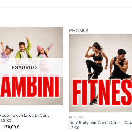
PROMO!
ESAURITO
oderna con Erica Di Carlo –
FITNESS
 18:30
Total Body con Carlos Cruz – Gio
-
170,00
€
13:00