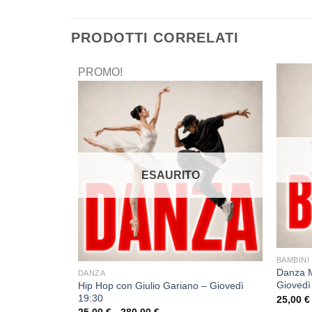
PRODOTTI CORRELATI
PROMO!
ESAURITO
BAMBINI
Danza M
DANZA
Giovedì
Hip Hop con Giulio Gariano – Giovedì
isci – Lunedì
19:30
25,00
€