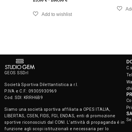
25,00
€
-
280,00
€
D
C.
GEOS SSDrl
Te
Wa
Società Sportiva Dilettantistica a r.l.
ch
P.IVA e C.F.: 09305930969
P
Cod. SDI: KRRH6B9
Co
Pr
Siamo una società sportiva affiliata a OPES ITALIA,
S
LIBERTAS, CSEN, FIDS, FGI, ENDAS, enti di promozione
Se
sportive riconosciuti dal CONI. L’attività di propaganda é in
funzione agli scopi istituzionali e necessaria per lo