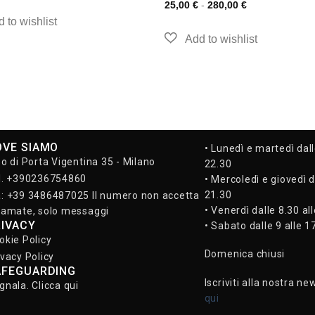
25,00
€
-
280,00
€
OVE SIAMO
• Lunedì e martedì dall
so di Porta Vigentina 35 - Milano
22.30
l. +390236754860
• Mercoledì e giovedì d
21.30
: +39 3486487025 Il numero non accetta
• Venerdì dalle 8.30 al
iamate, solo messaggi
RIVACY
• Sabato dalle 9 alle 1
okie Policy
Domenica chiusi
ivacy Policy
AFEGUARDING
Iscriviti alla nostra ne
gnala. Clicca qui
qui